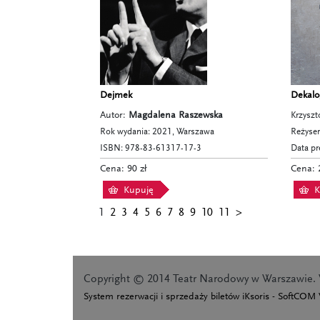
Dejmek
Dekalo
Autor:
Magdalena Raszewska
Krzyszt
Rok wydania: 2021, Warszawa
Reżyser
ISBN: 978-83-61317-17-3
Data pr
Cena: 90 zł
Cena: 
Kupuję
K
1
2
3
4
5
6
7
8
9
10
11
>
Copyright © 2014 Teatr Narodowy w Warszawie. 
System rezerwacji i sprzedaży biletów iKsoris - SoftCOM