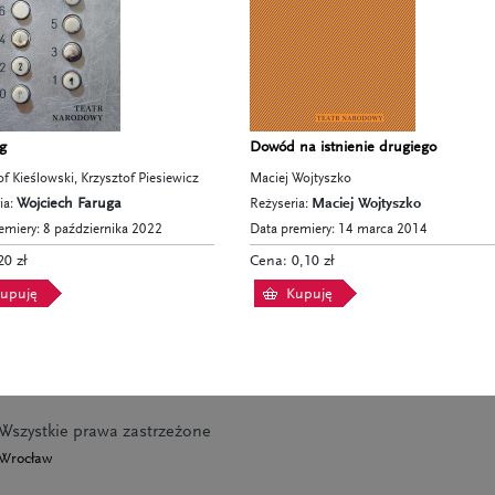
g
Dowód na istnienie drugiego
of Kieślowski, Krzysztof Piesiewicz
Maciej Wojtyszko
ia:
Wojciech Faruga
Reżyseria:
Maciej Wojtyszko
emiery: 8 października 2022
Data premiery: 14 marca 2014
20 zł
Cena: 0,10 zł
upuję
Kupuję
Wszystkie prawa zastrzeżone
 Wrocław