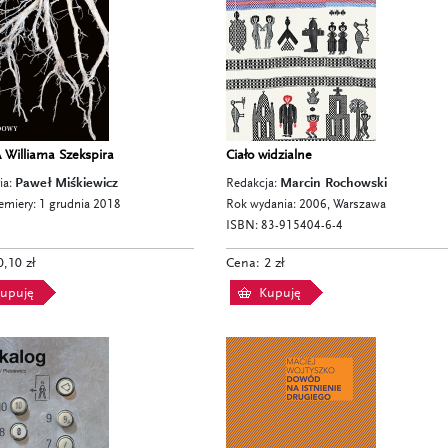
Williama Szekspira
Ciało widzialne
ia:
Paweł Miśkiewicz
Redakcja:
Marcin Rochowski
emiery: 1 grudnia 2018
Rok wydania: 2006, Warszawa
ISBN: 83-915404-6-4
,10 zł
Cena: 2 zł
upuję
Kupuję