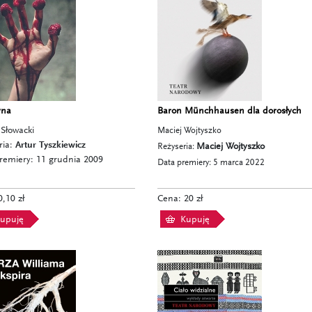
yna
Baron Münchhausen dla dorosłych
 Słowacki
Maciej Wojtyszko
ria:
Artur Tyszkiewicz
Reżyseria:
Maciej Wojtyszko
remiery: 11 grudnia 2009
Data premiery: 5 marca 2022
,10 zł
Cena: 20 zł
upuję
Kupuję