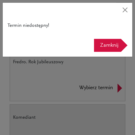
Termin niedostępny!
Powrót do strony teatru
Zamknij
Fredro. Rok Jubileuszowy
Wybierz termin
Komediant