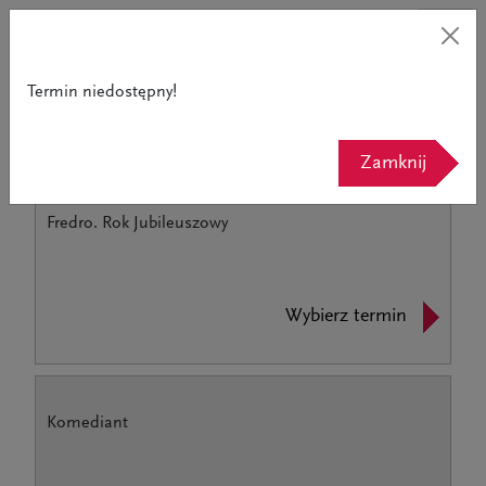
Termin niedostępny!
Powrót do strony teatru
Zamknij
Fredro. Rok Jubileuszowy
Wybierz termin
Komediant