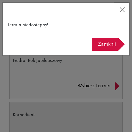
Termin niedostępny!
Powrót do strony teatru
Zamknij
Fredro. Rok Jubileuszowy
Wybierz termin
Komediant