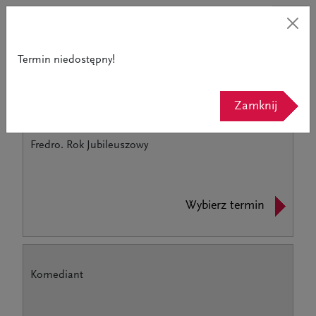
Termin niedostępny!
Powrót do strony teatru
Zamknij
Fredro. Rok Jubileuszowy
Wybierz termin
Komediant