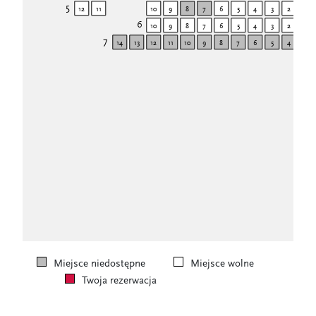
5
12
11
10
9
8
7
6
5
4
3
2
1
6
1
10
9
8
7
6
5
4
3
2
7
14
13
12
11
10
9
8
7
6
5
4
3
Miejsce niedostępne
Miejsce wolne
Twoja rezerwacja