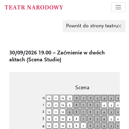
Powrót do strony teatru
30/09/2026 19.00 – Zaćmienie w dwóch
aktach (Scena Studio)
Scena
0
12
11
10
9
8
7
6
5
4
3
2
1
1
12
11
10
9
8
7
6
5
4
3
2
1
2
6
5
4
3
2
1
8
7
12
11
10
9
3
9
8
7
6
5
4
3
2
1
12
11
10
4
6
5
4
3
2
1
10
9
8
7
12
11